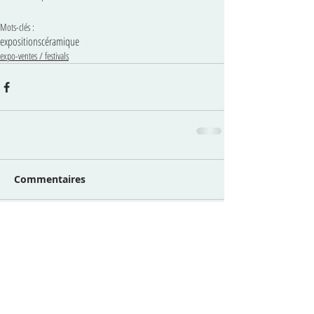
Mots-clés :
expositions
céramique
expo-ventes / festivals
Commentaires
Rédigez un commentaire...
5 DERNIERS POSTS