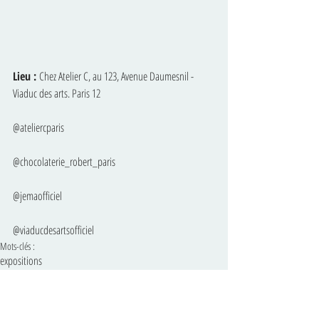
Lieu : 
Chez Atelier C, au 123, Avenue Daumesnil - 
Viaduc des arts. Paris 12
@ateliercparis 
@chocolaterie_robert_paris 
@jemaofficiel 
@viaducdesartsofficiel
Mots-clés :
expositions
expo-ventes / festivals